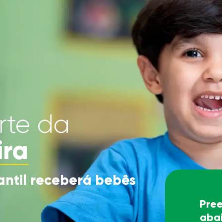
rte da
ira
antil receberá bebês
Pree
abai