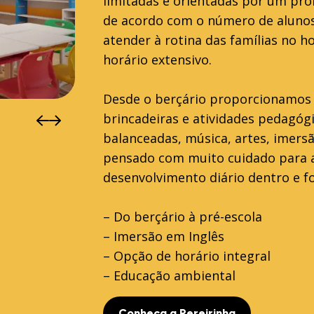
limitadas e orientadas por um pr
de acordo com o número de alunos 
atender à rotina das famílias no h
horário extensivo.
Desde o berçário proporcionamos
brincadeiras e atividades pedagógi
balanceadas, música, artes, imers
pensado com muito cuidado para 
desenvolvimento diário dentro e f
– Do berçário à pré-escola
– Imersão em Inglês
– Opção de horário integral
– Educação ambiental
Conheça a Pereirinha