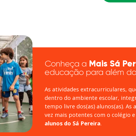
Mais Sá Per
Conheça a
educação para além da 
As atividades extracurriculares, 
dentro do ambiente escolar, integ
tempo livre dos(as) alunos(as). As
vez mais potentes com o colégio 
alunos do Sá Pereira
.