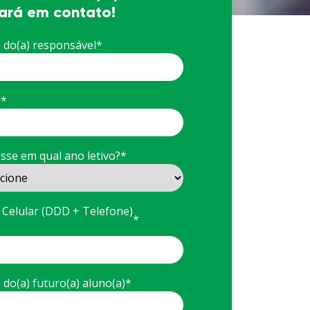
ará em contato!
do(a) responsável
*
l
*
esse em qual ano letivo?
*
r Celular (DDD + Telefone)
*
do(a) futuro(a) aluno(a)
*