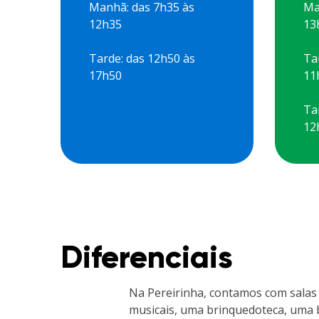
Manhã: das 7h35 às
Ma
12h35
13
Tarde: das 12h50 às
Ta
17h50
11
Ta
12
Diferenciais
Na Pereirinha, contamos com salas pa
musicais, uma brinquedoteca, uma b