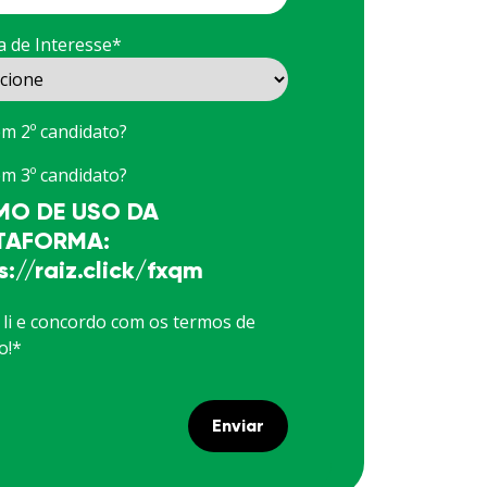
 de Interesse
*
m 2º candidato?
m 3º candidato?
MO DE USO DA
TAFORMA:
s://raiz.click/fxqm
 li e concordo com os termos de
o!
*