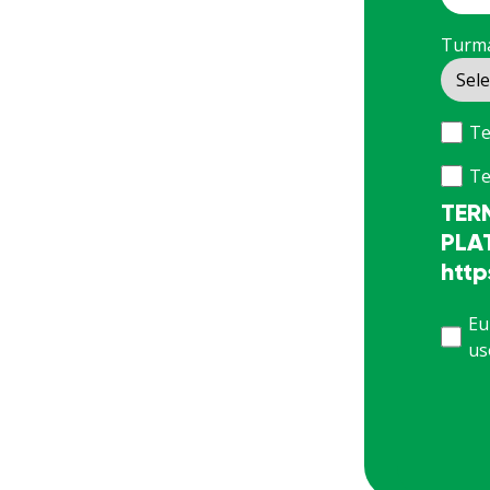
Turma
Te
Te
TER
PLA
http
Eu
us