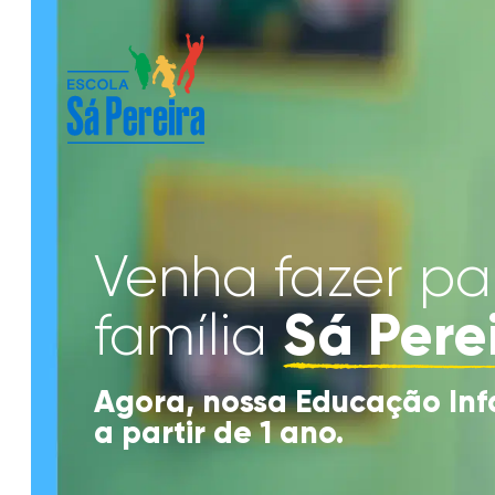
Venha fazer pa
Sá Pere
família
Agora, nossa Educação Inf
a partir de 1 ano.