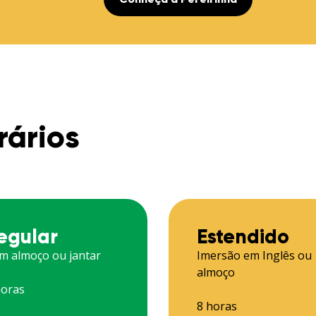
rários
egular
Estendido
m almoço ou jantar
Imersão em Inglês ou
almoço
horas
8 horas