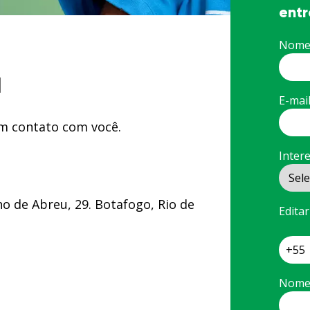
entr
Nome 
a
E-mai
m contato com você.
Inter
no de Abreu, 29. Botafogo, Rio de
Edita
Nome 