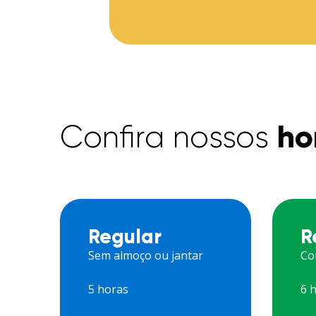
ho
Confira nossos
Regular
R
Sem almoço ou jantar
Co
5 horas
6 