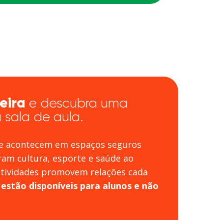
eira
e descubra uma
sala de aula.
que acontecem em espaços seguros
ram cultura, esporte e saúde ao
 atividades promovem relações cada
e
estão disponíveis para alunos e não